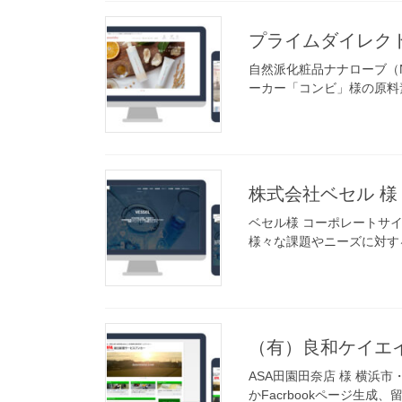
プライムダイレクト
自然派化粧品ナナローブ（
ーカー「コンビ」様の原料
株式会社ベセル 様
ベセル様 コーポレートサ
様々な課題やニーズに対す
（有）良和ケイエイ
ASA田園田奈店 様 横
かFacrbookページ生成