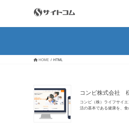
コ
ナ
ン
ビ
テ
ゲ
ン
ー
ツ
シ
へ
ョ
ス
ン
キ
に
ッ
移
HOME
HTML
プ
動
コンビ株式会社 
コンビ（株）ライフサイエ
活の基本である健康を、食